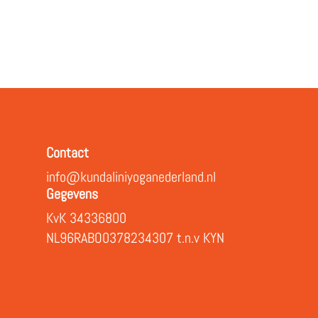
iCalendar
Office 365
Contact
info@kundaliniyoganederland.nl
Gegevens
KvK 34336800
NL96RABO0378234307 t.n.v KYN