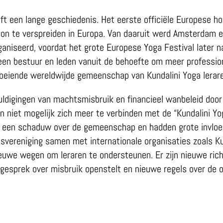
t een lange geschiedenis. Het eerste officiële Europese h
gon te verspreiden in Europa. Van daaruit werd Amsterdam
niseerd, voordat het grote Europese Yoga Festival later na
 een bestuur en leden vanuit de behoefte om meer professio
roeiende wereldwijde gemeenschap van Kundalini Yoga lerar
huldigingen van machtsmisbruik en financieel wanbeleid doo
ren niet mogelijk zich meer te verbinden met de “Kundalini Y
 een schaduw over de gemeenschap en hadden grote invloed 
svereniging samen met internationale organisaties zoals Ku
euwe wegen om leraren te ondersteunen. Er zijn nieuwe rich
gesprek over misbruik openstelt en nieuwe regels over de op