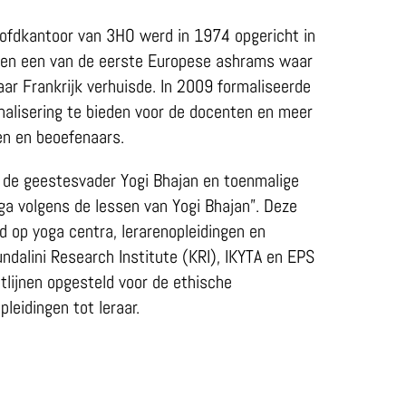
oofdkantoor van 3HO werd in 1974 opgericht in
 een een van de eerste Europese ashrams waar
ar Frankrijk verhuisde. In 2009 formaliseerde
nalisering te bieden voor de docenten en meer
en en beoefenaars.
r de geestesvader Yogi Bhajan en toenmalige
oga volgens de lessen van Yogi Bhajan”. Deze
op yoga centra, lerarenopleidingen en
ndalini Research Institute (KRI), IKYTA en EPS
tlijnen opgesteld voor de ethische
leidingen tot leraar.