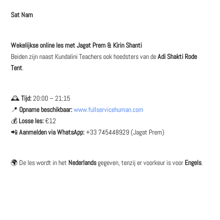
Sat Nam
Wekelijkse online les met Jagat Prem & Kirin Shanti
Beiden zijn naast Kundalini Teachers ook hoedsters van de
Adi Shakti Rode
Tent
.
🕰
Tijd:
20:00 – 21:15
📍
Opname beschikbaar:
www.fullservicehuman.com
💰
Losse les:
€12
📲
Aanmelden via WhatsApp:
+33 745448929 (Jagat Prem)
🌍 De les wordt in het
Nederlands
gegeven, tenzij er voorkeur is voor
Engels
.