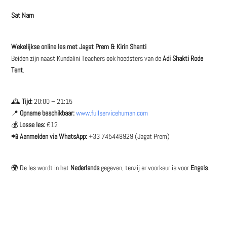
Sat Nam
Wekelijkse online les met Jagat Prem & Kirin Shanti
Beiden zijn naast Kundalini Teachers ook hoedsters van de
Adi Shakti Rode
Tent
.
🕰
Tijd:
20:00 – 21:15
📍
Opname beschikbaar:
www.fullservicehuman.com
💰
Losse les:
€12
📲
Aanmelden via WhatsApp:
+33 745448929 (Jagat Prem)
🌍 De les wordt in het
Nederlands
gegeven, tenzij er voorkeur is voor
Engels
.